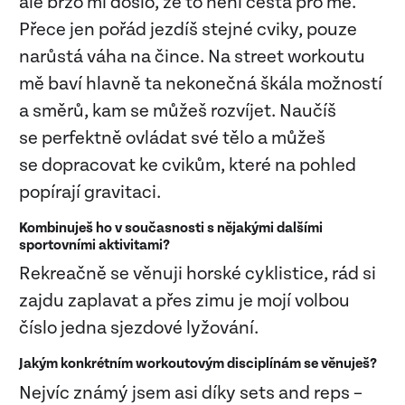
ale brzo mi došlo, že to není cesta pro mě.
Přece jen pořád jezdíš stejné cviky, pouze
narůstá váha na čince. Na street workoutu
mě baví hlavně ta nekonečná škála možností
a směrů, kam se můžeš rozvíjet. Naučíš
se perfektně ovládat své tělo a můžeš
se dopracovat ke cvikům, které na pohled
popírají gravitaci.
Kombinuješ ho v současnosti s nějakými dalšími
sportovními aktivitami?
Rekreačně se věnuji horské cyklistice, rád si
zajdu zaplavat a přes zimu je mojí volbou
číslo jedna sjezdové lyžování.
Jakým konkrétním workoutovým disciplínám se věnuješ?
Nejvíc známý jsem asi díky sets and reps –