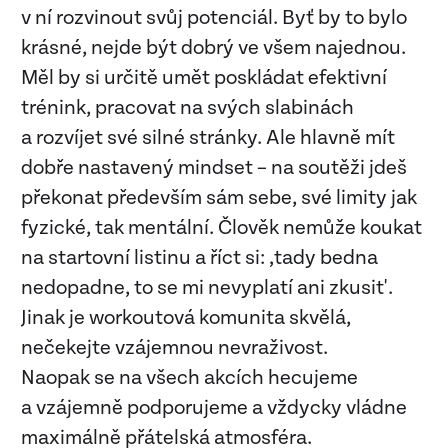
v ní rozvinout svůj potenciál. Byť by to bylo
krásné, nejde být dobrý ve všem najednou.
Měl by si určitě umět poskládat efektivní
trénink, pracovat na svých slabinách
a rozvíjet své silné stránky. Ale hlavně mít
dobře nastavený mindset – na soutěži jdeš
překonat především sám sebe, své limity jak
fyzické, tak mentální. Člověk nemůže koukat
na startovní listinu a říct si: ‚tady bedna
nedopadne, to se mi nevyplatí ani zkusit'.
Jinak je workoutová komunita skvělá,
nečekejte vzájemnou nevraživost.
Naopak se na všech akcích hecujeme
a vzájemně podporujeme a vždycky vládne
maximálně přátelská atmosféra.