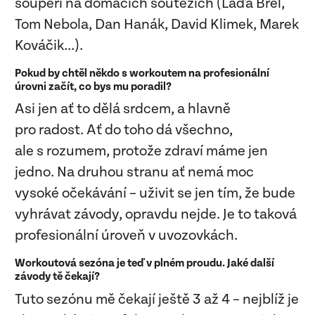
soupeři na domácích soutěžích (Láďa Brel,
Tom Nebola, Dan Hanák, David Klimek, Marek
Kováčik…).
Pokud by chtěl někdo s workoutem na profesionální
úrovni začít, co bys mu poradil?
Asi jen ať to dělá srdcem, a hlavně
pro radost. Ať do toho dá všechno,
ale s rozumem, protože zdraví máme jen
jedno. Na druhou stranu ať nemá moc
vysoké očekávání – uživit se jen tím, že bude
vyhrávat závody, opravdu nejde. Je to taková
profesionální úroveň v uvozovkách.
Workoutová sezóna je teď v plném proudu. Jaké další
závody tě čekají?
Tuto sezónu mě čekají ještě 3 až 4 – nejblíž je