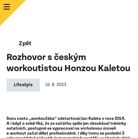
Zpět
Rozhovor s českým
workoutistou Honzou Kaletou
Lifestyle
15. 8. 2023
Svou cestu „workouťáka“ odstartoval Jan Kaleta v roce 2014.
A i když o sobě říká, že ze začátku spíše jen okoukával tréninky
ostatních, postupně se vypracoval na vrcholovou úroveň
a workout začal dělat profesionálně. I díky tomu se poslední 3