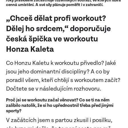
roky pravidelně zúčastňuje tuzemských soutěží, ve kterých sbírá
cenná umístění. A své síly plánuje poměřit i v zahraničí.
„Chceš dělat profi workout?
Dělej ho srdcem,“ doporučuje
česká špička ve workoutu
Honza Kaleta
Co Honzu Kaletu k workoutu přivedlo? Jaké
jsou jeho dominantní disciplíny? A co by
poradil všem, kteří chtějí s workoutem začít?
Dočtete se v následujícím rozhovoru.
Proč jsi se workoutu začal věnovat? Co se ti na něm
zalíbilo natolik, že si ho upřednostnil třeba před jinými
sporty?
V začátcích jsem s partou zkusil i posilku,