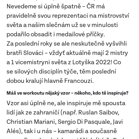
Nevedeme si úplně špatně – ČR má
pravidelně svou reprezentaci na mistrovství
světa a našim slečnám už se v minulosti
podařilo obsadit i medailové příčky.
Za poslední roky se ale neskutečně vyšvihli
bratři Slováci – vždyť aktuálně mají 2 mistry
a 1 vicemistryni světa z Lotyška 2022! Co
se silových disciplín týče, těm poslední
dobou kralují hlavně Francouzi.
Máš ve workoutu nějaký vzor – někoho, kdo tě inspiruje?
Vzor asi úplně ne, ale inspiruje mě spousta
lidí jak ze zahraničí (např. Ruslan Saibov,
Christian Mariani, Sergio Di Pasquale, Javi
Alés), tak i u nás – kamarádi a současně