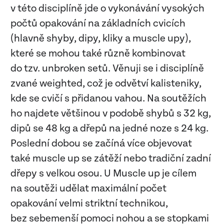
v této disciplíně jde o vykonávání vysokých
počtů opakování na základních cvicích
(hlavně shyby, dipy, kliky a muscle upy),
které se mohou také různě kombinovat
do tzv. unbroken setů. Věnuji se i disciplíně
zvané weighted, což je odvětví kalisteniky,
kde se cvičí s přidanou vahou. Na soutěžích
ho najdete většinou v podobě shybů s 32 kg,
dipů se 48 kg a dřepů na jedné noze s 24 kg.
Poslední dobou se začíná více objevovat
také muscle up se zátěží nebo tradiční zadní
dřepy s velkou osou. U Muscle up je cílem
na soutěži udělat maximální počet
opakování velmi striktní technikou,
bez sebemenší pomoci nohou a se stopkami