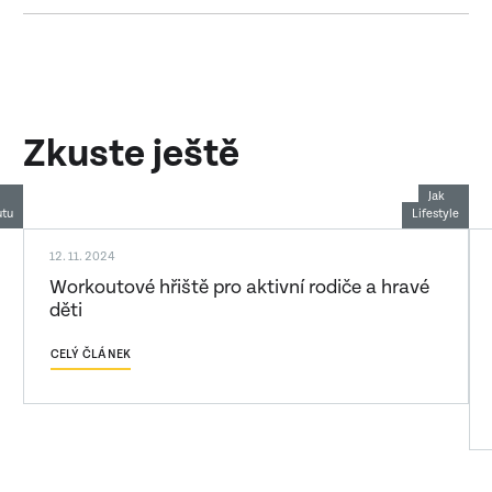
Zkuste ještě
Jak
utu
yle
Lifestyle
cvičit
12. 11. 2024
Workoutové hřiště pro aktivní rodiče a hravé
děti
CELÝ ČLÁNEK