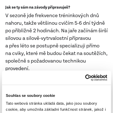
Jak se ty sám na závody připravuješ?
V sezoně jde frekvence tréninkových dnů
nahoru, takže většinou cvičím 5-6 dní týdně
po přibližně 2 hodinách. Na jaře začínám širší
silovou a silově-vytrvalostní přípravou
a přes léto se postupně specializuji přímo
na cviky, které mě budou čekat na soutěžích,
společně s požadovanou technikou
provedení.
A máš doma své vlastní workoutové hřiště?
Ano, je pravda, že jsem si v létě 2019 postavil
na zahradě vlastní malé workoutové hřiště,
Souhlas se soubory cookie
přesně na míru podle svých představ. Těsně
Tato webová stránka ukládá data, jako jsou soubory
před covidem to byla neskutečná výhra,
cookie, aby umožnila základní funkčnost stránek, jakož i