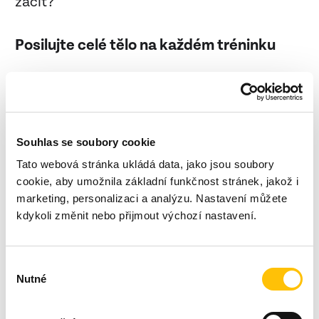
začít?
Posilujte celé tělo na každém tréninku
Snažte se zapojit do své rutiny všechny
workoutové cviky. Například dipy, shyby či
cviky na břicho i na posílení nohou.
Souhlas se soubory cookie
Tato webová stránka ukládá data, jako jsou soubory
Měňte své limity
cookie, aby umožnila základní funkčnost stránek, jakož i
marketing, personalizaci a analýzu. Nastavení můžete
Snažíte se o deset pánských kliků, ale sotva
kdykoli změnit nebo přijmout výchozí nastavení.
uděláte dva? Zkuste na to jít pomalu. Každý
den navyšujte po jednom a uvidíte,
Výběr
že na konci týdne těch 10 kliků opravdu
Nutné
souhlasu
zvládnete.