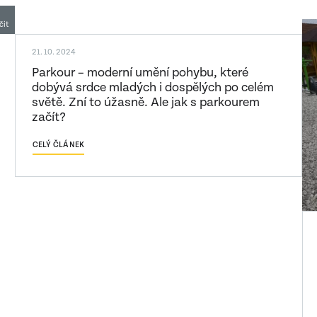
utu
čit
21. 10. 2024
Parkour – moderní umění pohybu, které
dobývá srdce mladých i dospělých po celém
světě. Zní to úžasně. Ale jak s parkourem
začít?
CELÝ ČLÁNEK