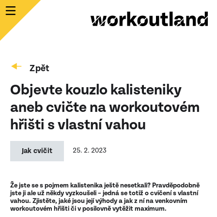
Zpět
Objevte kouzlo kalisteniky
aneb cvičte na workoutovém
hřišti s vlastní vahou
Jak cvičit
25. 2. 2023
Že jste se s pojmem kalistenika ještě nesetkali? Pravděpodobně
jste ji ale už někdy vyzkoušeli – jedná se totiž o cvičení s vlastní
vahou. Zjistěte, jaké jsou její výhody a jak z ní na venkovním
workoutovém hřišti či v posilovně vytěžit maximum.