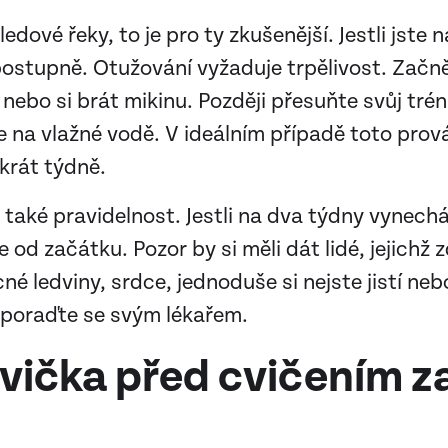
edové řeky, to je pro ty zkušenější. Jestli jste
 postupně. Otužování vyžaduje trpělivost. Začn
nebo si brát mikinu. Později přesuňte svůj trén
e na vlažné vodě. V ideálním případě toto prov
krát týdně.
m také pravidelnost. Jestli na dva týdny vynechá
 od začátku. Pozor by si měli dát lidé, jejichž 
é ledviny, srdce, jednoduše si nejste jistí neb
e poraďte se svým lékařem.
vička před cvičením z