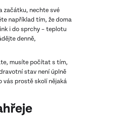
 na začátku, nechte své
ěte například tím, že doma
ink i do sprchy – teplotu
ádějte denně,
te, musíte počítat s tím,
zdravotní stav není úplně
o vás prostě skolí nějaká
ahřeje