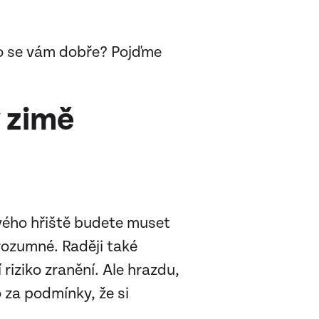
ilo se vám dobře? Pojďme
v zimě
ového hřiště budete muset
 rozumné. Raději také
riziko zranění. Ale hrazdu,
 za podmínky, že si