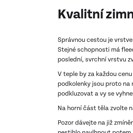
Kvalitní zim
Správnou cestou je vrstven
Stejné schopnosti má fleec
poslední, svrchní vrstvu z
V teple by za každou cenu
podkolenky jsou proto na 
podkluzovat a vy se vyhne
Na horní část těla zvolte 
Pozor dávejte na již zmíně
nestihlo navlhnout potem.