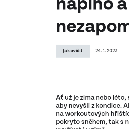
naplno a
nezapo
24. 1. 2023
Jak cvičit
Ať už je zima nebo léto,
aby nevyšli z kondice. Al
na workoutových hřištíc
pokryto sněhem, tak s n