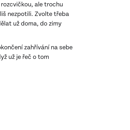
 rozcvičkou, ale trochu
liš nezpotili. Zvolte třeba
dělat už doma, do zimy
okončení zahřívání na sebe
yž už je řeč o tom