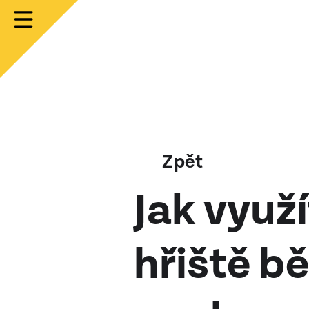
Zpět
Jak využ
hřiště b