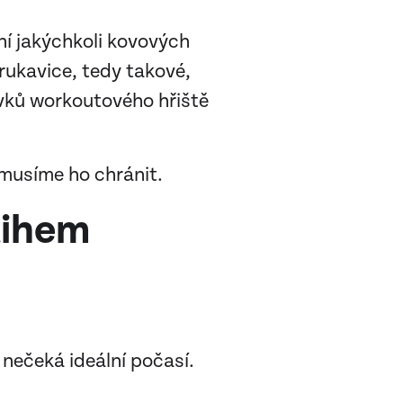
ní jakýchkoli kovových
rukavice, tedy takové,
rvků workoutového hřiště
 musíme ho chránit.
tihem
 nečeká ideální počasí.