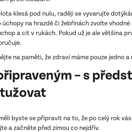
ota klesá pod nulu, raději se vyvarujte dotýká
 úchopy na hrazdě či žebřinách zvolte vhodné 
chop a cit v rukách. Pokud už je ale většina p
oručuje.
 mějte na paměti, že zdraví máme pouze jedno a
 připraveným – s předs
otužovat
ěli byste se připravit na to, že po celý rok vás
te a začněte před zimou co nejdřív.