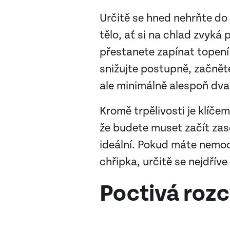
Určitě se hned nehrňte do l
tělo, ať si na chlad zvyká
přestanete zapínat topení 
snižujte postupně, začnět
ale minimálně alespoň dva
Kromě trpělivosti je klíče
že budete muset začít zase
ideální. Pokud máte nemocn
chřipka, určitě se nejdřív
Poctivá rozc