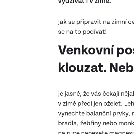
využívat i v zimě.
Jak se připravit na zimní 
se na to podívat!
Venkovní pos
klouzat. Ne
Je jasné, že vás čekají n
v zimě přeci jen oželet. L
vynechte balanční prvky, n
bradla, žebřiny nebo monke
na ruce nanesete magnesiu