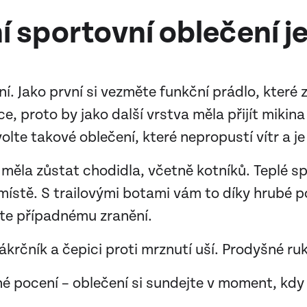
ní sportovní oblečení j
í. Jako první si vezměte funkční prádlo, které z
e, proto by jako další vrstva měla přijít mikina
volte takové oblečení, které nepropustí vítr a j
 měla zůstat chodidla, včetně kotníků. Teplé s
místě. S trailovými botami vám to díky hrubé
te případnému zranění.
nákrčník a čepici proti mrznutí uší. Prodyšné r
né pocení – oblečení si sundejte v moment, kdy j