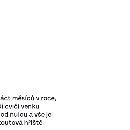
náct měsíců v roce,
di cvičí venku
od nulou a vše je
koutová hřiště