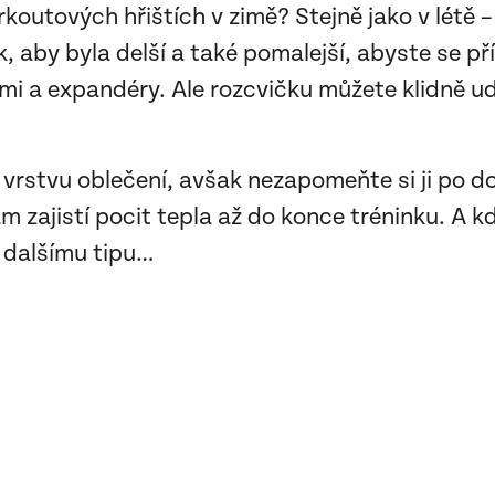
rkoutových hřištích v zimě? Stejně jako v létě –
k, aby byla delší a také pomalejší, abyste se pří
mi a expandéry. Ale rozcvičku můžete klidně u
 vrstvu oblečení, avšak nezapomeňte si ji po d
m zajistí pocit tepla až do konce tréninku. A kd
 dalšímu tipu…