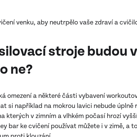
cvičení venku, aby neutrpělo vaše zdraví a cvič
ilovací stroje budou 
bo ne?
ějaká omezení a některé části vybavení workout
ehat si například na mokrou lavici nebude úplně
a kterých v zimním a vlhkém počasí hrozí vyšší 
y bar ke cvičení používat můžete i v zimě, a to
m proti klouzání.