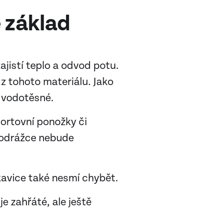
e základ
ajistí teplo a odvod potu.
 z tohoto materiálu. Jako
e vodotěsné.
portovní ponožky či
 podrážce nebude
ukavice také nesmí chybět.
e zahřáté, ale ještě