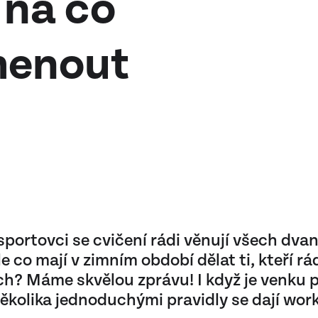
 na co
menout
 sportovci se cvičení rádi věnují všech dva
e co mají v zimním období dělat ti, kteří rá
h? Máme skvělou zprávu! I když je venku p
ěkolika jednoduchými pravidly se dají wor