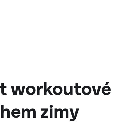
ít workoutové
ěhem zimy