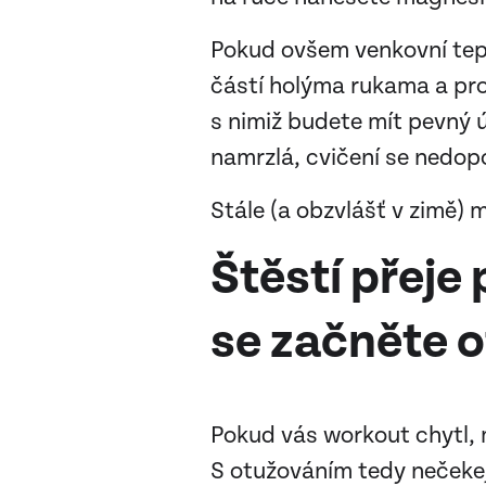
Pokud ovšem venkovní tepl
částí holýma rukama a pro
s nimiž budete mít pevný ú
namrzlá, cvičení se nedop
Stále (a obzvlášť v zimě)
Štěstí přeje
se začněte 
Pokud vás workout chytl, m
S otužováním tedy nečekej