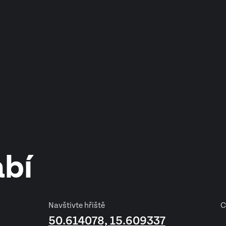
abí
Navštivte hřiště
C
50.614078, 15.609337