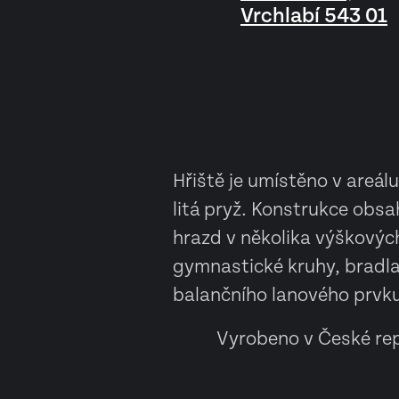
Vrchlabí 543 01
Hřiště je umístěno v areál
litá pryž. Konstrukce obs
hrazd v několika výškových
gymnastické kruhy, bradla 
balančního lanového prvku 
Vyrobeno v České rep