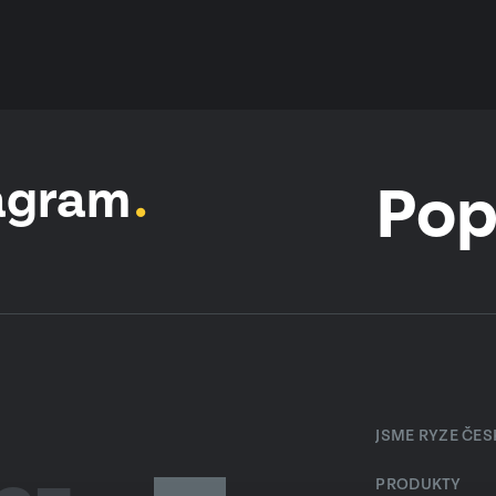
agram
Pop
JSME RYZE ČE
PRODUKTY