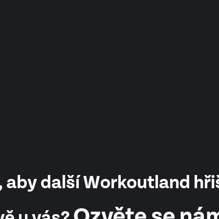
 aby další Workoutland hři
Ozvěte se ná
vě u vás?