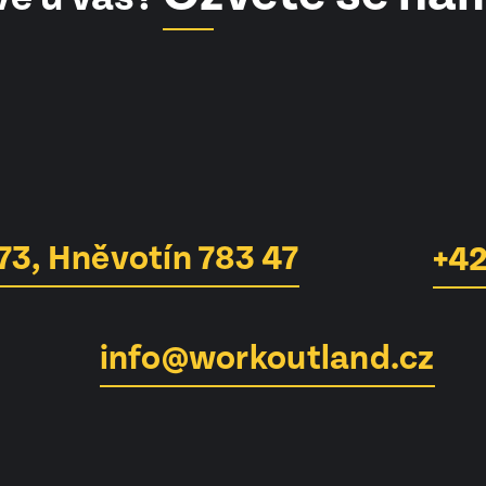
73, Hněvotín 783 47
+42
info@workoutland.cz