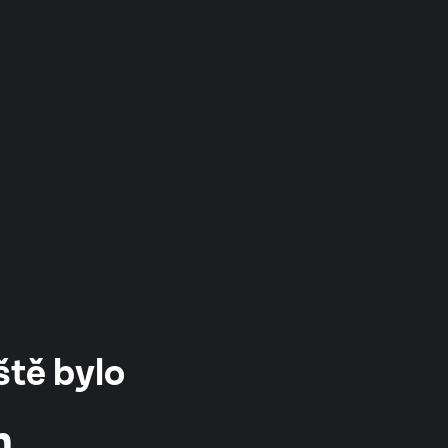
ště bylo
m