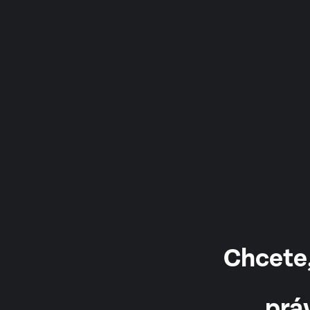
Chcete,
prá