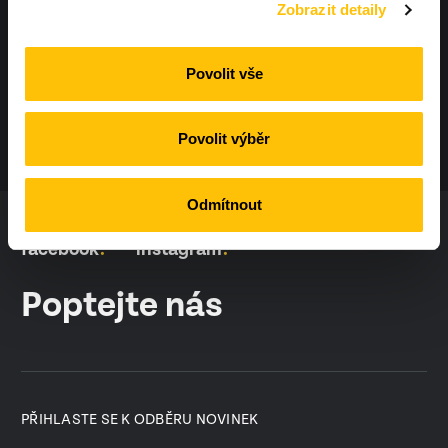
Zobrazit detaily
info@workoutland.cz
Povolit vše
Povolit výběr
Odmítnout
facebook
instagram
Poptejte nás
PŘIHLASTE SE K ODBĚRU NOVINEK