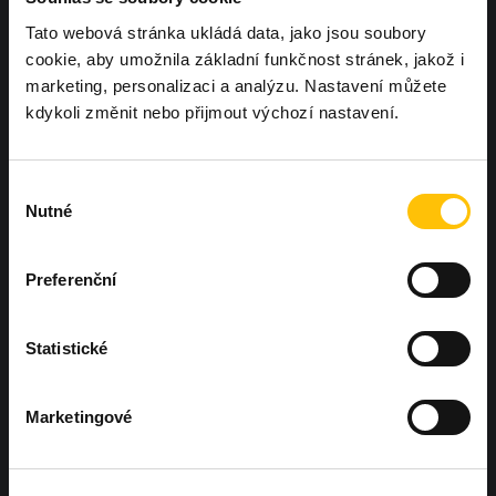
Tato webová stránka ukládá data, jako jsou soubory
cookie, aby umožnila základní funkčnost stránek, jakož i
marketing, personalizaci a analýzu. Nastavení můžete
Chcete, aby další Workoutland hřiště
kdykoli změnit nebo přijmout výchozí nastavení.
bylo právě u vás?
Ozvěte se nám
Výběr
Nutné
souhlasu
Preferenční
Hněvotín 573, Hněvotín 783 47
Statistické
Marketingové
+420 604 425 410