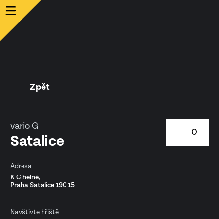
Zpět
vario G
0
Satalice
Adresa
K Cihelně,
Praha Satalice 190 15
Navštivte hřiště