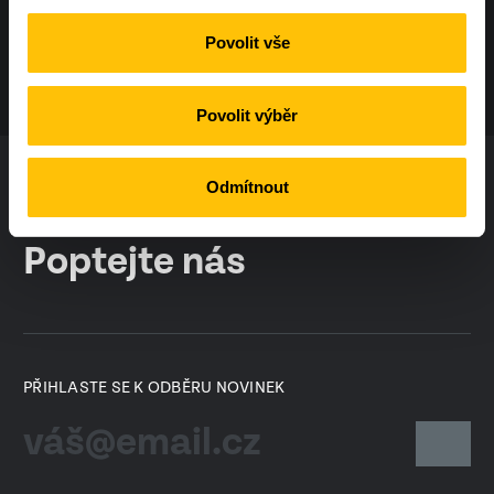
Povolit vše
Povolit výběr
Odmítnout
facebook
instagram
Poptejte nás
PŘIHLASTE SE K ODBĚRU NOVINEK