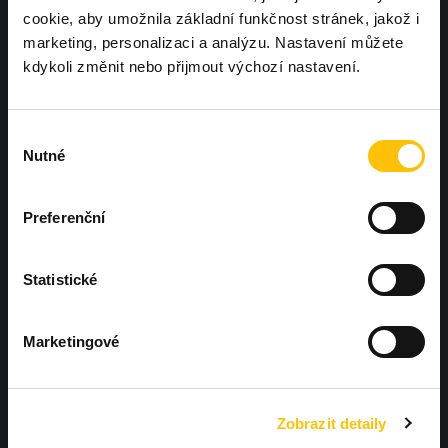
cookie, aby umožnila základní funkčnost stránek, jakož i
Chcete, aby další Workoutland hřiště
marketing, personalizaci a analýzu. Nastavení můžete
bylo právě u vás?
Ozvěte se nám
kdykoli změnit nebo přijmout výchozí nastavení.
Výběr
Nutné
souhlasu
Preferenční
Hněvotín 573, Hněvotín 783 47
Statistické
+420 604 425 410
Marketingové
info@workoutland.cz
Zobrazit detaily