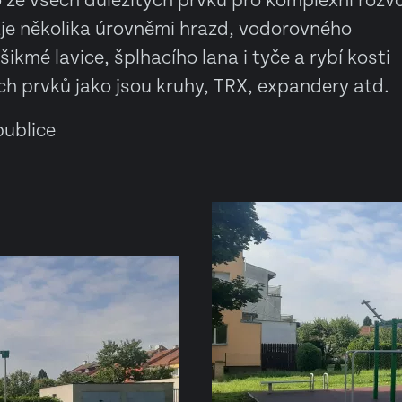
o ze všech důležitých prvků pro komplexní rozvo
je několika úrovněmi hrazd, vodorovného
šikmé lavice, šplhacího lana i tyče a rybí kosti
ch prvků jako jsou kruhy, TRX, expandery atd.
ublice