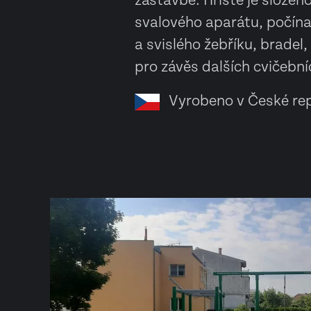
zástavbě. Hřiště je složen
svalového aparátu, počína
a svislého žebříku, bradel, 
pro závěs dalších cvičební
Vyrobeno v České rep