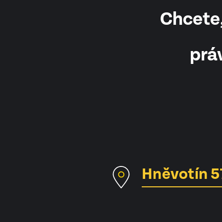
Chcete,
prá
Hněvotín 5