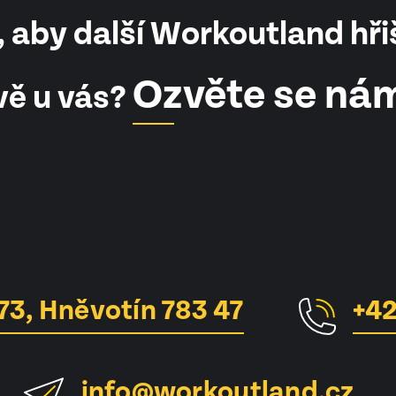
 aby další Workoutland hři
Ozvěte se ná
vě u vás?
73, Hněvotín 783 47
+42
info@workoutland.cz