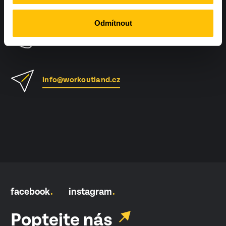
Odmítnout
+420 604 425 410
info@workoutland.cz
facebook
instagram
Poptejte nás