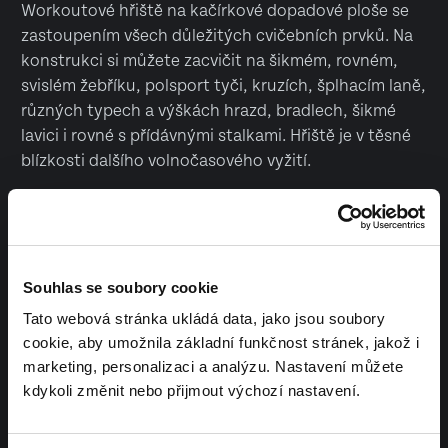
Workoutové hřiště na kačírkové dopadové ploše se
zastoupením všech důležitých cvičebních prvků. Na
konstrukci si můžete zacvičit na šikmém, rovném,
svislém žebříku, polsport tyči, kruzích, šplhacím laně,
různých typech a výškách hrazd, bradlech, šikmé
lavici i rovné s přídávnými stalkami. Hřiště je v těsné
blízkosti dalšího volnočasového vyžití.
Vyrobeno v České republice
Souhlas se soubory cookie
Tato webová stránka ukládá data, jako jsou soubory
cookie, aby umožnila základní funkčnost stránek, jakož i
marketing, personalizaci a analýzu. Nastavení můžete
kdykoli změnit nebo přijmout výchozí nastavení.