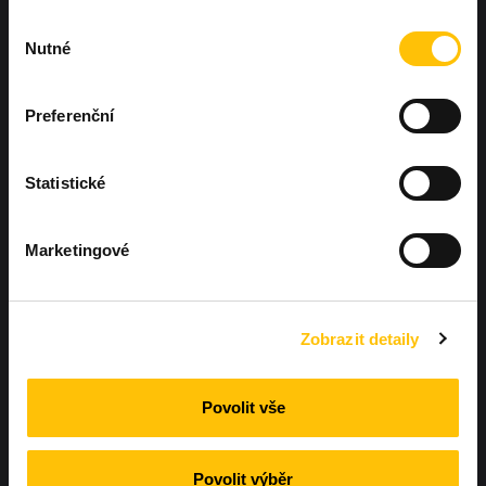
Výběr
Nutné
souhlasu
Preferenční
Statistické
Marketingové
Chcete, aby další Workoutland hřiště
bylo právě u vás?
Ozvěte se nám
Zobrazit detaily
Povolit vše
Povolit výběr