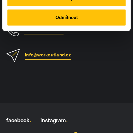
Hněvotín 573, Hněvotín 783 47
Odmítnout
+420 604 425 410
info@workoutland.cz
facebook
instagram