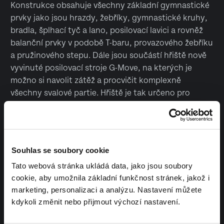
Konstrukce obsahuje všechny základní gymnastické
prvky jako jsou hrazdy, žebříky, gymnastické kruhy,
bradla, šplhací tyč a lano, posilovací lavici a rovněž
balanční prvky v podobě T-baru, provazového žebříku
a pružinového stepu. Dále jsou součástí hřiště nově
vyvinuté posilovací stroje G-Move, na kterých je
možno si navolit zátěž a procvičit komplexně
všechny svalové partie. Hřiště je tak určeno pro
širokou veřejnost, všechny věkové kategorie a
pohlaví a sportovce všech výkonnostních rovní.
Vyrobeno v České republice
Souhlas se soubory cookie
Tato webová stránka ukládá data, jako jsou soubory
cookie, aby umožnila základní funkčnost stránek, jakož i
marketing, personalizaci a analýzu. Nastavení můžete
kdykoli změnit nebo přijmout výchozí nastavení.