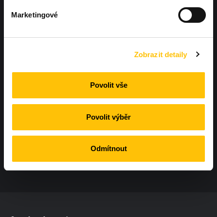
Marketingové
Hněvotín 573, Hněvotín 783 47
Zobrazit detaily
+420 604 425 410
Povolit vše
info@workoutland.cz
Povolit výběr
Odmítnout