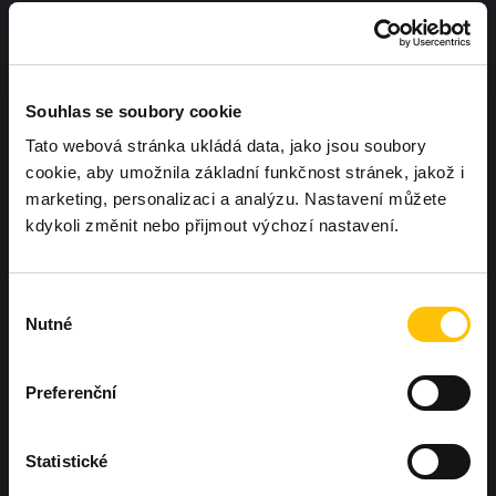
Souhlas se soubory cookie
Tato webová stránka ukládá data, jako jsou soubory
cookie, aby umožnila základní funkčnost stránek, jakož i
marketing, personalizaci a analýzu. Nastavení můžete
kdykoli změnit nebo přijmout výchozí nastavení.
Výběr
Nutné
Chcete, aby další Workoutland hřiště
souhlasu
bylo právě u vás?
Ozvěte se nám
Preferenční
Statistické