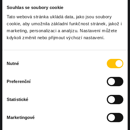
Souhlas se soubory cookie
Tato webová stránka ukládá data, jako jsou soubory
cookie, aby umožnila základní funkčnost stránek, jakož i
marketing, personalizaci a analýzu. Nastavení můžete
kdykoli změnit nebo přijmout výchozí nastavení.
Chcete, aby další Workoutland hřiště
bylo právě u vás?
Ozvěte se nám
Výběr
Nutné
souhlasu
Preferenční
Statistické
Hněvotín 573, Hněvotín 783 47
Marketingové
+420 604 425 410