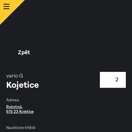
Zpět
vario G
2
Kojetice
Adresa
Rokytná,
675 23 Kojetice
Navštivte hřiště