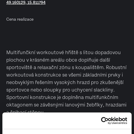
49.160129, 15.811794
Cena realizace
Multifunčkní workoutové hřiště s litou dopadovou
plochou v krásném areálu obce doplňuje další
sportoviště a relaxační zónu s koupalištěm. Robustní
workoutová konstrukce se všemi základními prvky i
neobvyklým řešením vysokých hrazd pro zkušenější
sportovce nebo sloupky pro uchycení slackliny.
Sportovní konstrukce je doplněna multifunkčním
oktagonem se závěsnými lanovými žebříky, hrazdami
a šplhací stěnou.
Vyrobeno v České republice