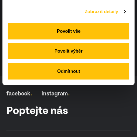
Zobrazit detaily
info@workoutland.cz
Povolit vše
Povolit výběr
Odmítnout
facebook
instagram
Poptejte nás