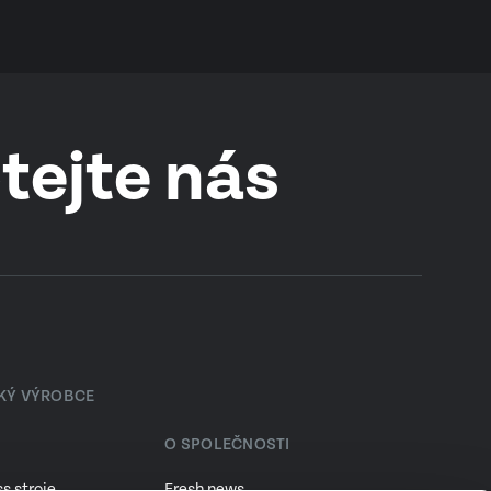
tejte nás
SKÝ VÝROBCE
O SPOLEČNOSTI
s stroje
Fresh news