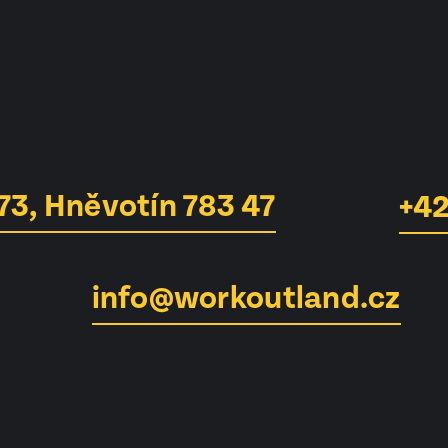
73, Hněvotín 783 47
+42
info@workoutland.cz