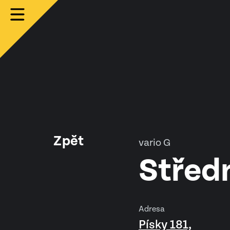
Zpět
vario G
Středn
Adresa
Písky 181,