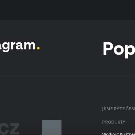
agram
Pop
JSME RYZE ČE
PRODUKTY
Workout & Fitnes