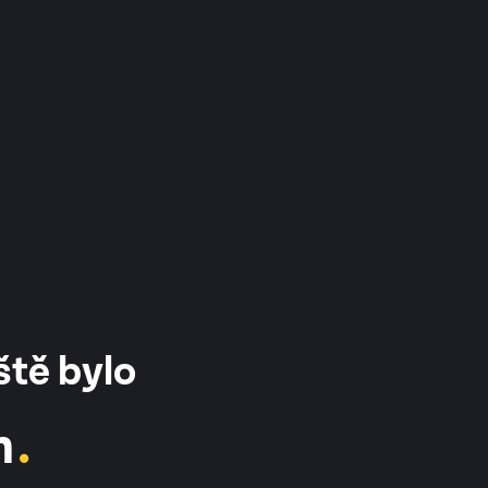
ště bylo
m