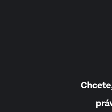
Chcete,
prá