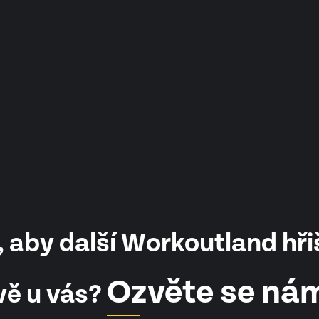
 aby další Workoutland hři
Ozvěte se ná
vě u vás?