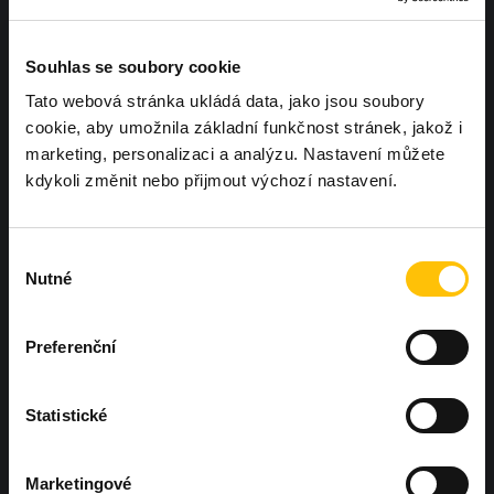
Souhlas se soubory cookie
Tato webová stránka ukládá data, jako jsou soubory
cookie, aby umožnila základní funkčnost stránek, jakož i
marketing, personalizaci a analýzu. Nastavení můžete
kdykoli změnit nebo přijmout výchozí nastavení.
Chcete, aby další Workoutland hřiště
Výběr
bylo právě u vás?
Ozvěte se nám
Nutné
souhlasu
Preferenční
Statistické
Hněvotín 573, Hněvotín 783 47
Marketingové