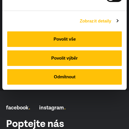
+420 604 425 410
Zobrazit detaily
Povolit vše
info@workoutland.cz
Povolit výběr
Odmítnout
facebook
instagram
Poptejte nás