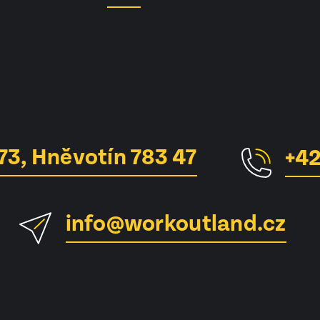
73, Hněvotín 783 47
+42
info@workoutland.cz