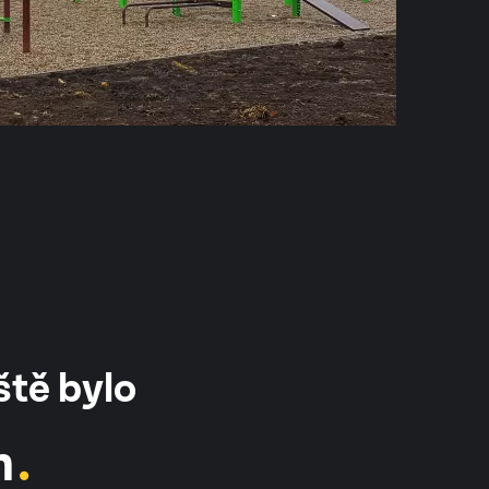
ště bylo
m