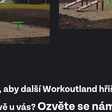
 aby další Workoutland hři
Ozvěte se ná
vě u vás?