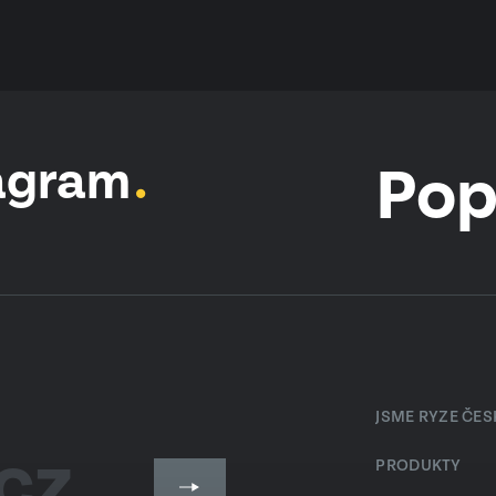
agram
Pop
JSME RYZE ČE
PRODUKTY