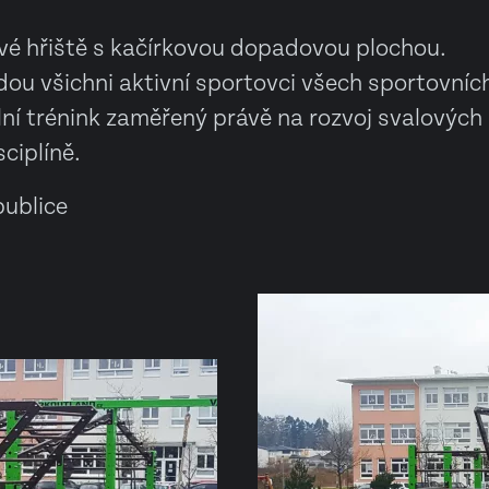
vé hřiště s kačírkovou dopadovou plochou.
jdou všichni aktivní sportovci všech sportovníc
ální trénink zaměřený právě na rozvoj svalových
sciplíně.
ublice