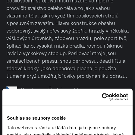
posilovacími stroji. Na hřišti můžete kompletně
procvičit svalstvo celého těla a to jak s vahou
vlastního těla, tak i s využitím posilovacích strojů
s posuvným závažím. Hlavní konstrukce obsahu
vodorovný, svislý i převisový žebřík, hrazdy v několika
výškových úrovních, zádovou hrazdu, pole sport tyč,
šplhací lano, vysoká i nízká bradla, rovnou i šikmou
lavici a výskokový step up. Posilovací stroje jsou
simulací bench pressu, shoulder pressu, dead liftu a
zádové kladky. Jako dopadová plocha je použita
tlumená pryž umožňující cviky pro dynamiku odrazu.
Vyrobeno v České republice
Souhlas se soubory cookie
Tato webová stránka ukládá data, jako jsou soubory
cookie, aby umožnila základní funkčnost stránek, jakož i