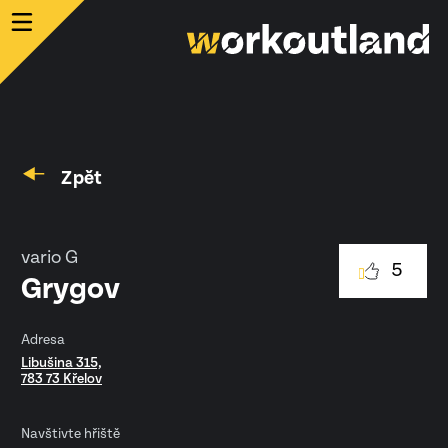
Zpět
vario G
5
Grygov
Adresa
Libušina 315,
783 73 Křelov
Navštivte hřiště