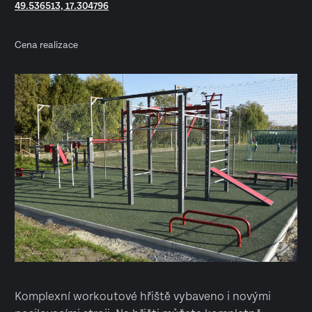
49.536513, 17.304796
Cena realizace
Komplexní workoutové hřiště vybaveno i novými