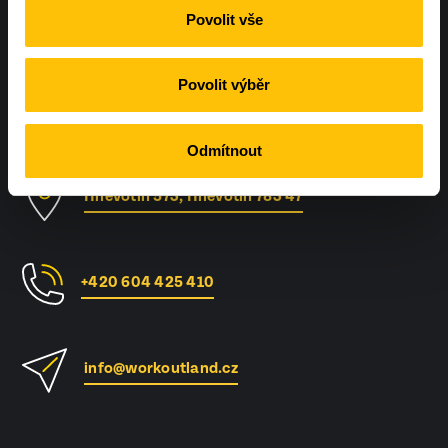
bylo právě u vás?
Ozvěte se nám
Povolit vše
Povolit výběr
Odmítnout
Hněvotín 573, Hněvotín 783 47
+420 604 425 410
info@workoutland.cz