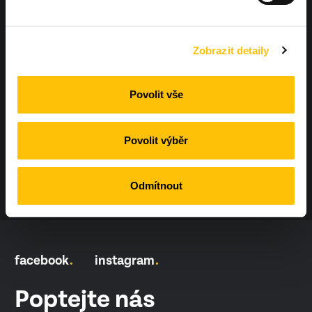
+420 604 425 410
Zobrazit detaily
Povolit vše
info@workoutland.cz
Povolit výběr
Odmítnout
facebook
instagram
Poptejte nás