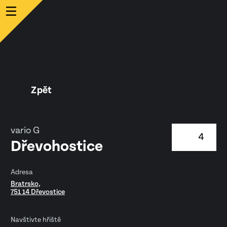
Zpět
vario G
4
Dřevohostice
Adresa
Bratrsko,
751 14 Dřevostice
Navštivte hřiště