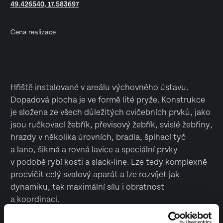
49.426540, 17.583697
Cena realizace
Hřiště instalované v areálu výchovného ústavu.
Dopadová plocha je ve formě lité pryže. Konstrukce
je složena ze všech důležitých cvičebních prvků, jako
jsou ručkovací žebřík, převisový žebřík, svislé žebřiny,
hrazdy v několika úrovních, bradla, šplhací tyč
a lano, šikmá a rovná lavice a speciální prvky
v podobě rybí kosti a slack-line. Lze tedy komplexně
procvičit celý svalový aparát a lze rozvíjet jak
dynamiku, tak maximální sílu i obratnost
a koordinaci.
Vyrobeno v České republice