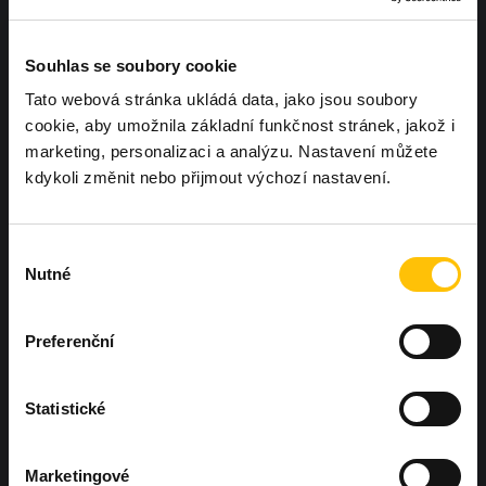
Souhlas se soubory cookie
Tato webová stránka ukládá data, jako jsou soubory
cookie, aby umožnila základní funkčnost stránek, jakož i
marketing, personalizaci a analýzu. Nastavení můžete
kdykoli změnit nebo přijmout výchozí nastavení.
Chcete, aby další Workoutland hřiště
Výběr
bylo právě u vás?
Ozvěte se nám
Nutné
souhlasu
Preferenční
Statistické
Hněvotín 573, Hněvotín 783 47
Marketingové