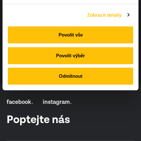
+420 604 425 410
Zobrazit detaily
info@workoutland.cz
Povolit vše
Povolit výběr
Odmítnout
facebook
instagram
Poptejte nás