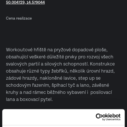
50.004729, 14.579044
Cena realizace
Workoutové hřiště na pryžové dopadové ploše,
obsahující veškeré důležité prvky pro rozvoj všech
svalových partií a silových schopností. Konstrukce
obsahuje různé typy žebříků, několik úrovní hrazd,
zádové hrazdy, nakloněné lavice, step up se
schodovým řazením, šplhací tyč a lano, závěsné
kruhy a nad rámec běžného vybavení i posilovací
lana a boxovací pytel.
Vyrobeno v České republice