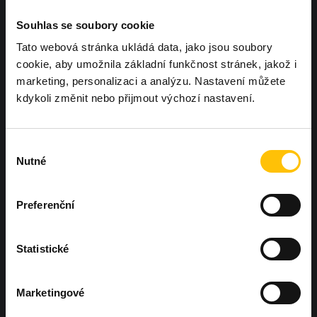
Souhlas se soubory cookie
Tato webová stránka ukládá data, jako jsou soubory
cookie, aby umožnila základní funkčnost stránek, jakož i
marketing, personalizaci a analýzu. Nastavení můžete
kdykoli změnit nebo přijmout výchozí nastavení.
Chcete, aby další Workoutland hřiště
bylo právě u vás?
Ozvěte se nám
Výběr
Nutné
souhlasu
Preferenční
Statistické
Hněvotín 573, Hněvotín 783 47
Marketingové