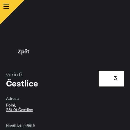
Zpět
vario G
3
Čestlice
Adresa
Polní,
251 01 Čestlice
Navštivte hřiště