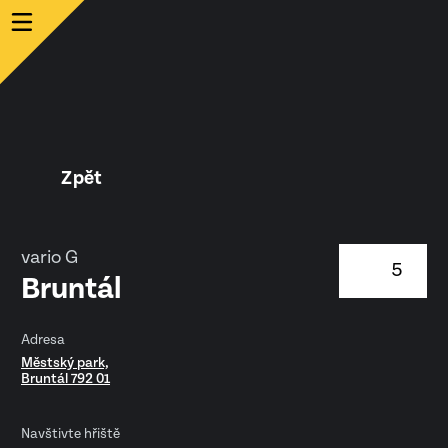
Zpět
vario G
5
Bruntál
Adresa
Městský park,
Bruntál 792 01
Navštivte hřiště