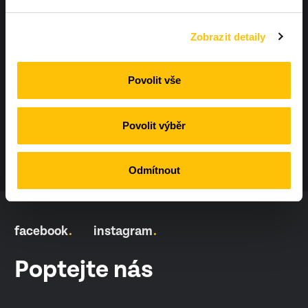
+420 604 425 410
Zobrazit detaily
info@workoutland.cz
Povolit vše
Povolit výběr
Odmítnout
facebook
instagram
Poptejte nás