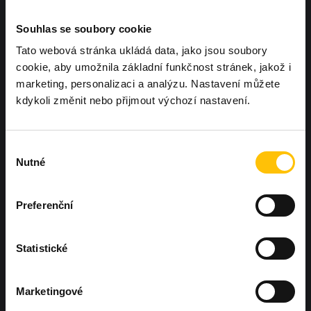
Souhlas se soubory cookie
Tato webová stránka ukládá data, jako jsou soubory
cookie, aby umožnila základní funkčnost stránek, jakož i
marketing, personalizaci a analýzu. Nastavení můžete
kdykoli změnit nebo přijmout výchozí nastavení.
Chcete, aby další Workoutland hřiště
bylo právě u vás?
Ozvěte se nám
Výběr
Nutné
souhlasu
Preferenční
Statistické
Hněvotín 573, Hněvotín 783 47
Marketingové