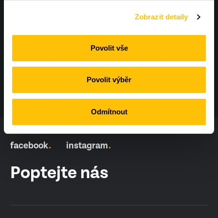
Zobrazit detaily
info@workoutland.cz
Povolit vše
Povolit výběr
Odmítnout
facebook
instagram
Poptejte nás