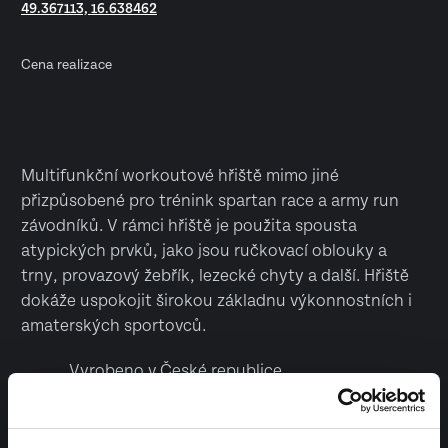
49.367113, 16.638462
Cena realizace
Multifunkční workoutové hřiště mimo jiné
přizpůsobené pro trénink spartan race a army run
závodníků. V rámci hřiště je použita spousta
atypických prvků, jako jsou ručkovací oblouky a
trny, provazový žebřík, lezecké chyty a další. Hřiště
dokáže uspokojit širokou základnu výkonnostních i
amaterských sportovců.
Vyrobeno v České republice