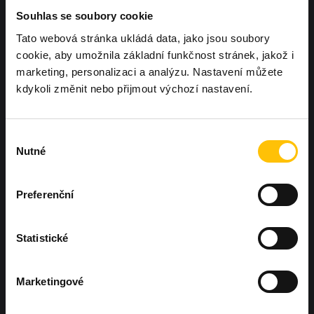
Souhlas se soubory cookie
Tato webová stránka ukládá data, jako jsou soubory
cookie, aby umožnila základní funkčnost stránek, jakož i
marketing, personalizaci a analýzu. Nastavení můžete
kdykoli změnit nebo přijmout výchozí nastavení.
Chcete, aby další Workoutland hřiště
bylo právě u vás?
Ozvěte se nám
Výběr
Nutné
souhlasu
Preferenční
Statistické
Hněvotín 573, Hněvotín 783 47
Marketingové
+420 604 425 410