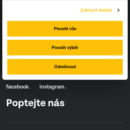
Zobrazit detaily
info@workoutland.cz
Povolit vše
Povolit výběr
Odmítnout
facebook
instagram
Poptejte nás