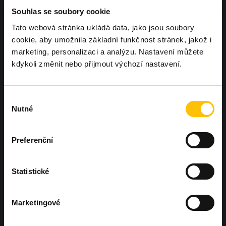
Souhlas se soubory cookie
Tato webová stránka ukládá data, jako jsou soubory
cookie, aby umožnila základní funkčnost stránek, jakož i
marketing, personalizaci a analýzu. Nastavení můžete
kdykoli změnit nebo přijmout výchozí nastavení.
Chcete, aby další Workoutland hřiště
bylo právě u vás?
Ozvěte se nám
Výběr
Nutné
souhlasu
Preferenční
Statistické
Hněvotín 573, Hněvotín 783 47
Marketingové
+420 604 425 410